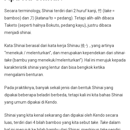
Secara terminology, Shinai terdiri dari 2 huruf kanji, 竹 (
take
=
bamboo) dan 刀 (
katana/to
= pedang). Tetapi alih-alih dibaca
Taketo (seperti halnya Bokuto, pedang kayu), justru dibaca
menjadi shinai.
Kata Shinai berasal dari kata kerja Shinau 撓う , yang artinya
“menekuk / melenturkan”, dan merupakan kependekan dari
shinai-
take
(bambu yang menekuk/melenturkan”). Hal ini merujuk kepada
karakteristik shinai yang lentur dan bisa bengkok ketika
mengalami benturan.
Pada praktiknya, banyak sekali jenis dan bentuk Shinai yang
dipakai beberapa beladiri berbeda, tetapi kali ini kita bahas Shinai
yang umum dipakai di Kendo.
Shinai yang kita kenal sekarang dan dipakai oleh Kendo secara
luas, terdiri dari 4 bilah bamboo yang kita sebut
take
.
Take
dalam
hal ini merujuk ke bilah bambu dari Shinai, meskipun
take
sendiri