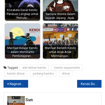
Kosakata Dasar Kendo:
Panduan Lengkap untuk
Samurai Wanita dalam
Pemula…
Sejarah Jepang: Jejak…
Manfaat Belajar Kendo
Manfaat Berlatih Kendo
dalam Membantu
untuk Anak-Anak:
Pembelajaran…
Membangun…
Tagged
alat latihan kendo
kendo equipments
kendo shinai
pedang bambu
shinai
Post
Naginata, beladiri para wanita samurai
Kendo Bogu – Body Protector lengkap dan detail
navigation
Sun