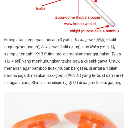
Fitting atau pengepas tadi ada 3 yaitu:
Tsuka-gawa
(柄皮 = kulit
gagang/pegangan),
Saki-gawa
(kulit ujung), dan
Naka-yui
(中結
=simpul tengah). Ke 3 fitting tadi diamankan menggunakan
Tsuru
(弦 = tali) yang menhubungkan tsuka-gawa ke saki-gawa. Untuk
menahan agar bamboo tidak mudah bergeser, di antara 4 bilah
bambu juga dimasukan
saki-gomu
(先ゴム) yang terbuat dari karet
dibagian ujung Shinai, dan
chigiri
(ちぎり) di bagian tsuka/gagang.