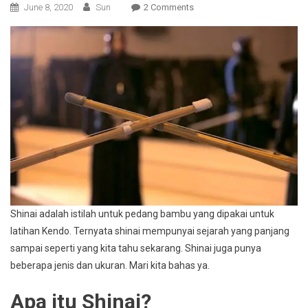
On
June 8, 2020
Sun
2 Comments
Shinai
Pedang
Bambu,
Sejarah
Dan
Jenisnya
Shinai adalah istilah untuk pedang bambu yang dipakai untuk
latihan Kendo. Ternyata shinai mempunyai sejarah yang panjang
sampai seperti yang kita tahu sekarang. Shinai juga punya
beberapa jenis dan ukuran. Mari kita bahas ya.
Apa itu Shinai?