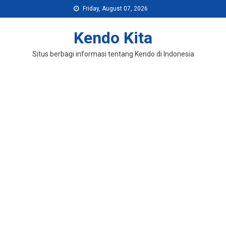
Skip
Friday, August 07, 2026
to
content
Kendo Kita
Situs berbagi informasi tentang Kendo di Indonesia