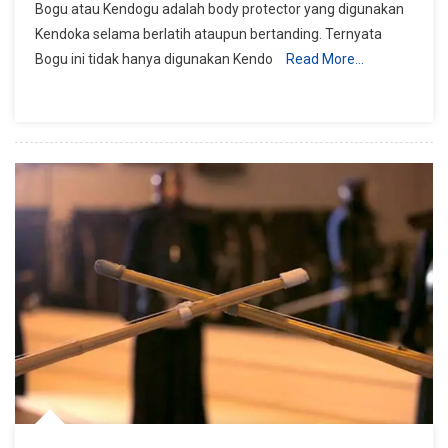
Bogu atau Kendogu adalah body protector yang digunakan
Bogu
Kendoka selama berlatih ataupun bertanding. Ternyata
–
Bogu ini tidak hanya digunakan Kendo
Read More…
Body
Protector
Lengkap
Dan
Detail