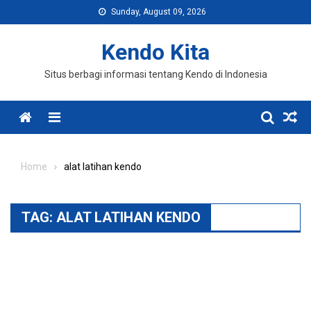
Skip
Sunday, August 09, 2026
to
content
Kendo Kita
Situs berbagi informasi tentang Kendo di Indonesia
Menu
Home
alat latihan kendo
TAG:
ALAT LATIHAN KENDO