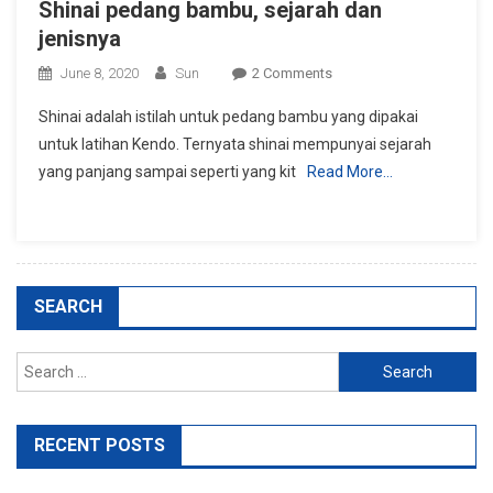
Shinai pedang bambu, sejarah dan
jenisnya
On
June 8, 2020
Sun
2 Comments
Shinai
Shinai adalah istilah untuk pedang bambu yang dipakai
Pedang
untuk latihan Kendo. Ternyata shinai mempunyai sejarah
Bambu,
yang panjang sampai seperti yang kit
Read More…
Sejarah
Dan
Jenisnya
SEARCH
Search
for:
RECENT POSTS