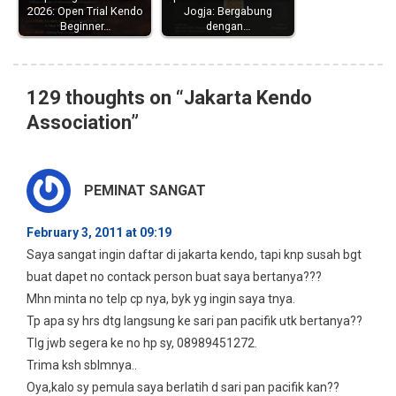
2026: Open Trial Kendo
Jogja: Bergabung
Beginner…
dengan…
129 thoughts on “
Jakarta Kendo
Association
”
PEMINAT SANGAT
February 3, 2011 at 09:19
Saya sangat ingin daftar di jakarta kendo, tapi knp susah bgt
buat dapet no contack person buat saya bertanya???
Mhn minta no telp cp nya, byk yg ingin saya tnya.
Tp apa sy hrs dtg langsung ke sari pan pacifik utk bertanya??
Tlg jwb segera ke no hp sy, 08989451272.
Trima ksh sblmnya..
Oya,kalo sy pemula saya berlatih d sari pan pacifik kan??