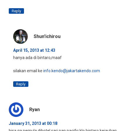
Reply
Shun'ichirou
April 15, 2013 at 12:43
hanya ada di bintaro,maaf
silakan email ke
info.kendo@jakartakendo.com
Reply
Ryan
January 31, 2013 at 00:18
bisa ga pemula dihotel sari pan pacific klo bintaro kejauhan