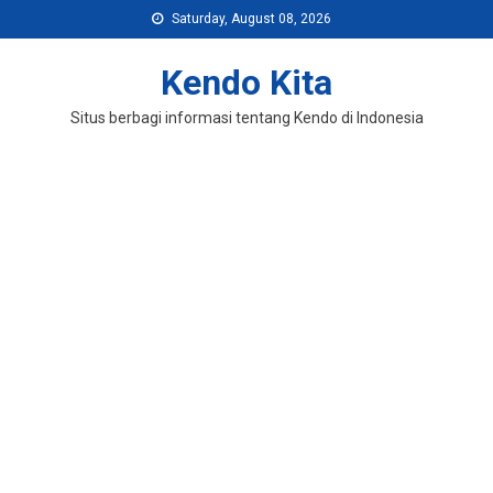
Skip
Saturday, August 08, 2026
to
content
Kendo Kita
Situs berbagi informasi tentang Kendo di Indonesia