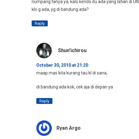
numpang tanya ya, kalo kendo itu ada yang latian di U
klo g ada, yg di bandung ada?
Reply
Shun'ichirou
October 30, 2010 at 21:20
maap mas kita kurang tau kl di sana,
di bandung ada kok, cek aja di depan ya
Reply
Ryan Argo