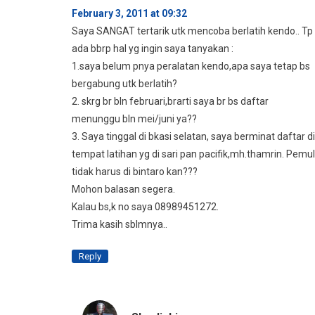
February 3, 2011 at 09:32
Saya SANGAT tertarik utk mencoba berlatih kendo.. Tp
ada bbrp hal yg ingin saya tanyakan :
1.saya belum pnya peralatan kendo,apa saya tetap bs
bergabung utk berlatih?
2. skrg br bln februari,brarti saya br bs daftar
menunggu bln mei/juni ya??
3. Saya tinggal di bkasi selatan, saya berminat daftar di
tempat latihan yg di sari pan pacifik,mh.thamrin. Pemu
tidak harus di bintaro kan???
Mohon balasan segera.
Kalau bs,k no saya 08989451272.
Trima kasih sblmnya..
Reply