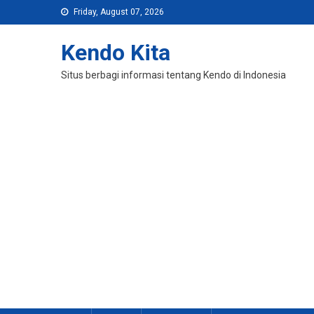
Skip
Friday, August 07, 2026
to
content
Kendo Kita
Situs berbagi informasi tentang Kendo di Indonesia