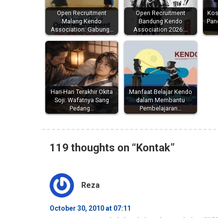
Open Recruitment
Open Recruitment
Kos
Malang Kendo
Bandung Kendo
Pan
Association: Gabung…
Association 2026:…
Hari-Hari Terakhir Okita
Manfaat Belajar Kendo
Soji: Wafatnya Sang
dalam Membantu
Pedang…
Pembelajaran…
119 thoughts on “
Kontak
”
Reza
October 30, 2010 at 07:11