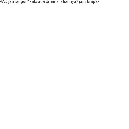
NPAD jatinangor? kalo ada dmana latiannya? jam brapa?