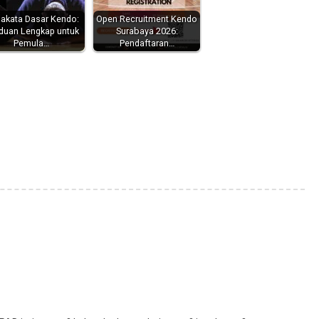
akata Dasar Kendo:
Open Recruitment Kendo
duan Lengkap untuk
Surabaya 2026:
Pemula…
Pendaftaran…