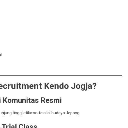
l
ecruitment Kendo Jogja?
ri Komunitas Resmi
njung tinggi etika serta nilai budaya Jepang.
 Trial Class