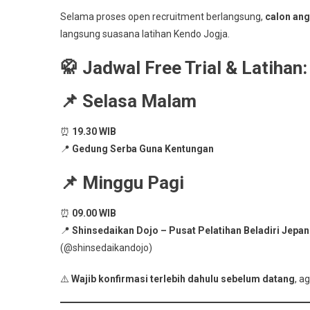
Selama proses open recruitment berlangsung,
calon ang
langsung suasana latihan Kendo Jogja.
🥋 Jadwal Free Trial & Latihan:
📌 Selasa Malam
⏰
19.30 WIB
📍
Gedung Serba Guna Kentungan
📌 Minggu Pagi
⏰
09.00 WIB
📍
Shinsedaikan Dojo – Pusat Pelatihan Beladiri Jepa
(@shinsedaikandojo)
⚠️
Wajib konfirmasi terlebih dahulu sebelum datang
, a