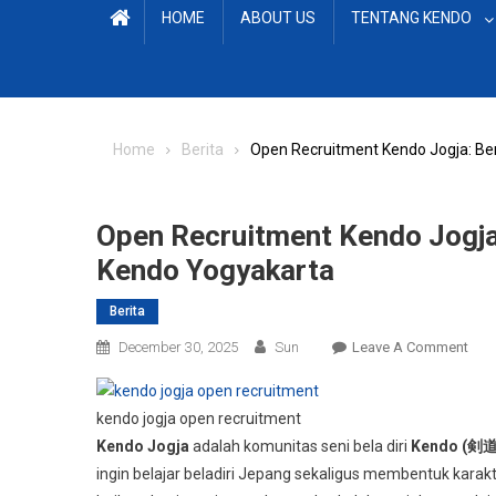
HOME
ABOUT US
TENTANG KENDO
Home
Berita
Open Recruitment Kendo Jogja: B
Open Recruitment Kendo Jogj
Kendo Yogyakarta
Berita
On
December 30, 2025
Sun
Leave A Comment
Ope
Recr
kendo jogja open recruitment
Ken
Kendo Jogja
adalah komunitas seni bela diri
Kendo (剣道
Jogj
ingin belajar beladiri Jepang sekaligus membentuk karakt
Ber