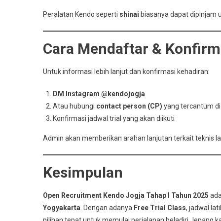
Peralatan Kendo seperti
shinai
biasanya dapat dipinjam un
Cara Mendaftar & Konfirm
Untuk informasi lebih lanjut dan konfirmasi kehadiran:
DM Instagram @kendojogja
Atau hubungi
contact person (CP)
yang tercantum di
Konfirmasi jadwal trial yang akan diikuti
Admin akan memberikan arahan lanjutan terkait teknis l
Kesimpulan
Open Recruitment Kendo Jogja Tahap I Tahun 2025
ada
Yogyakarta
. Dengan adanya
Free Trial Class
, jadwal la
pilihan tepat untuk memulai perjalanan beladiri Jepang 