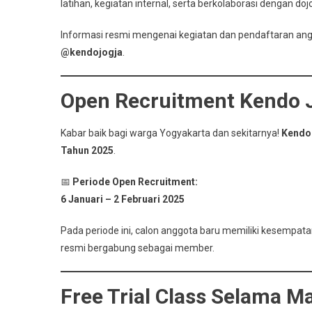
Den
latihan, kegiatan internal, serta berkolaborasi dengan do
Kom
Ken
Informasi resmi mengenai kegiatan dan pendaftaran angg
Yogy
@kendojogja
.
Open Recruitment Kendo J
Kabar baik bagi warga Yogyakarta dan sekitarnya!
Kendo
Tahun 2025
.
📅
Periode Open Recruitment:
6 Januari – 2 Februari 2025
Pada periode ini, calon anggota baru memiliki kesempa
resmi bergabung sebagai member.
Free Trial Class Selama 