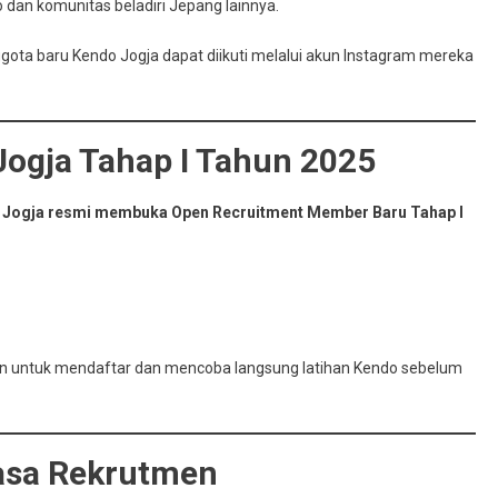
gan
jo dan komunitas beladiri Jepang lainnya.
unitas
do
ota baru Kendo Jogja dapat diikuti melalui akun Instagram mereka
akarta
ogja Tahap I Tahun 2025
 Jogja resmi membuka Open Recruitment Member Baru Tahap I
tan untuk mendaftar dan mencoba langsung latihan Kendo sebelum
Masa Rekrutmen