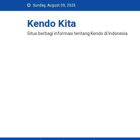
Skip
Sunday, August 09, 2026
to
content
Kendo Kita
Situs berbagi informasi tentang Kendo di Indonesia