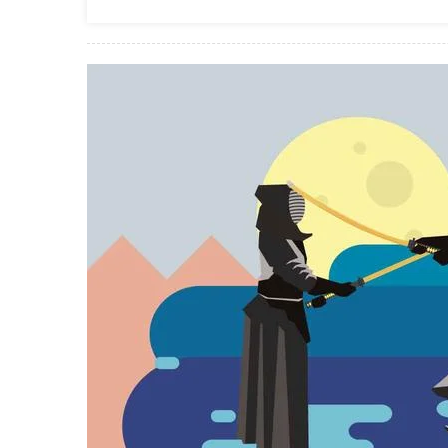
Anak-
Anak:
Memb
Disipli
Mental
Dan
Karakt
Sejak
Dini