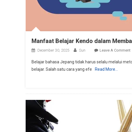
Manfaat Belajar Kendo dalam Memba
December 30, 2025
Sun
Leave A Comment
Belajar bahasa Jepang tidak harus selalu melalui meto
B
belajar. Salah satu cara yang efe
Read More…