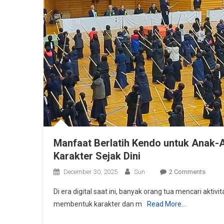
Manfaat Berlatih Kendo untuk Anak-A
Karakter Sejak Dini
On
December 30, 2025
Sun
2 Comments
Manfa
Di era digital saat ini, banyak orang tua mencari aktiv
Berlati
membentuk karakter dan m
Read More…
Kendo
Untuk