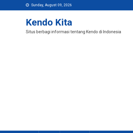
Skip
Sunday, August 09, 2026
to
content
Kendo Kita
Situs berbagi informasi tentang Kendo di Indonesia