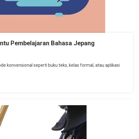
ntu Pembelajaran Bahasa Jepang
On
Manfaat
de konvensional seperti buku teks, kelas formal, atau aplikasi
elajar
Kendo
Dalam
Membantu
Pembelajaran
Bahasa
Jepang