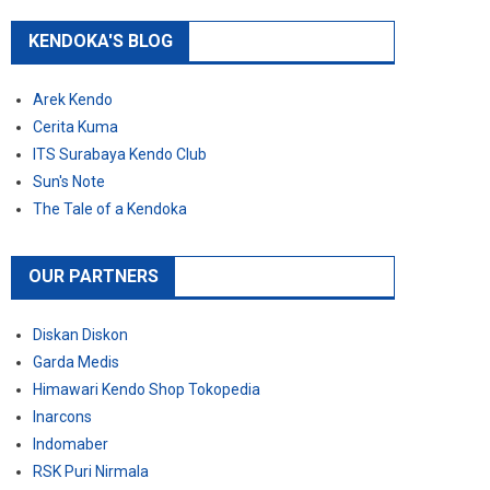
KENDOKA'S BLOG
Arek Kendo
Cerita Kuma
ITS Surabaya Kendo Club
Sun's Note
The Tale of a Kendoka
OUR PARTNERS
Diskan Diskon
Garda Medis
Himawari Kendo Shop Tokopedia
Inarcons
Indomaber
RSK Puri Nirmala