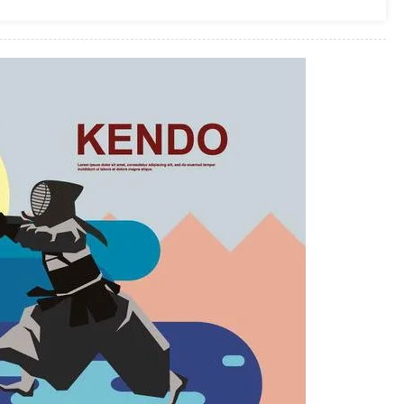
angun
n,
,
er