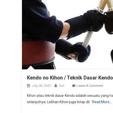
Kendo no Kihon / Teknik Dasar Kendo
On
July 28, 2020
Sun
Leave A Comment
Kendo
Kihon atau teknik dasar Kendo adalah sesuatu yang har
No
selanjutnya. Latihan Kihon juga tetap dil
Read More…
Kihon
/