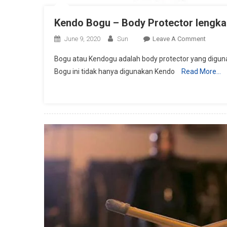
Kendo Bogu – Body Protector lengkap
On
June 9, 2020
Sun
Leave A Comment
Kendo
Bogu atau Kendogu adalah body protector yang digun
Bogu
Bogu ini tidak hanya digunakan Kendo
Read More…
–
Body
Protect
Lengk
Dan
Detail