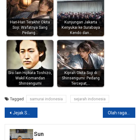
Hari-Hari Terakhir Okita
Kunjungan Jakarta
Soji: Wafatnya Sang
Kenyukai ke Surabaya
Pedang…
Kendo dan…
Sisi lain Hijikata Toshizo,
Kiprah Okita Soji di
Wakil Komandan
Shinsengumi: Pedang
Shinsengumi
Tercepat,…
Tagged
samurai indonesia
sejarah indonesia
Post
Jejak Samurai Dalam Perjuangan Kemerdekaan Indonesia Part 2 : Tomegoro Yoshizumi
Olah raga beladiri pedang dari Jepang, apa saja?
navigation
Sun