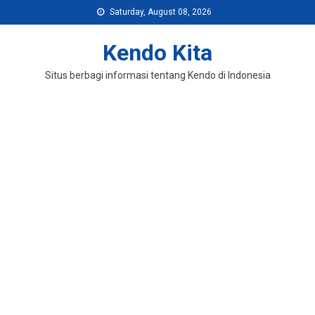
Skip
Saturday, August 08, 2026
to
content
Kendo Kita
Situs berbagi informasi tentang Kendo di Indonesia