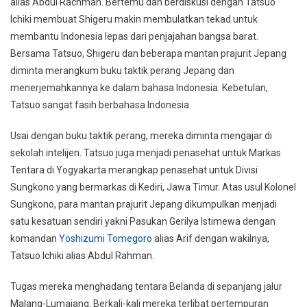
alias Abdul Rachman. Bertemu dan berdiskusi dengan Tatsuo
Ichiki membuat Shigeru makin membulatkan tekad untuk
membantu Indonesia lepas dari penjajahan bangsa barat.
Bersama Tatsuo, Shigeru dan beberapa mantan prajurit Jepang
diminta merangkum buku taktik perang Jepang dan
menerjemahkannya ke dalam bahasa Indonesia. Kebetulan,
Tatsuo sangat fasih berbahasa Indonesia.
Usai dengan buku taktik perang, mereka diminta mengajar di
sekolah intelijen. Tatsuo juga menjadi penasehat untuk Markas
Tentara di Yogyakarta merangkap penasehat untuk Divisi
Sungkono yang bermarkas di Kediri, Jawa Timur. Atas usul Kolonel
Sungkono, para mantan prajurit Jepang dikumpulkan menjadi
satu kesatuan sendiri yakni Pasukan Gerilya Istimewa dengan
komandan
Yoshizumi Tomegoro
alias Arif dengan wakilnya,
Tatsuo Ichiki alias Abdul Rahman.
Tugas mereka menghadang tentara Belanda di sepanjang jalur
Malang-Lumajang. Berkali-kali mereka terlibat pertempuran