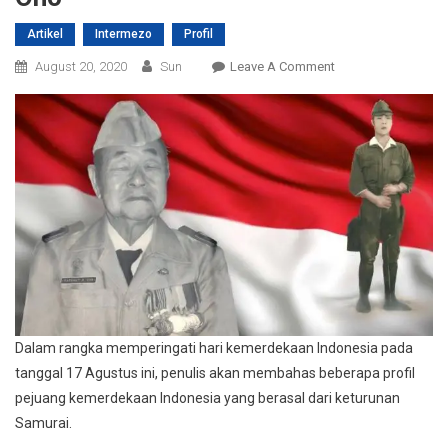
Artikel
Intermezo
Profil
On
August 20, 2020
Sun
Leave A Comment
Jejak
Samurai
Dalam
Perjuangan
Kemerdekaan
Indonesia:
Shigeru
Ono
Dalam rangka memperingati hari kemerdekaan Indonesia pada
tanggal 17 Agustus ini, penulis akan membahas beberapa profil
pejuang kemerdekaan Indonesia yang berasal dari keturunan
Samurai.