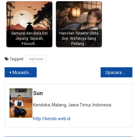
Samurai dan Bela Diri
Hari-Hari Terakhir Okita
Jepang: Sejarah,
Soji: Wafatnya Sang
Filosofi…
Pedang…
Tagged
samurai
Post
Musashibo Benkei
Upacara Minum Teh di Jepang: Menggabungkan Ketenangan dan Kode Kehormatan Samurai
navigation
Sun
Kendoka, Malang, Jawa Timur, Indonesia
http://kendo.web.id