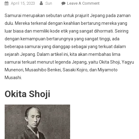
On
April 15, 2023
Sun
Leave A Comment
Samurai
Samurai merupakan sebutan untuk prajurit Jepang pada zaman
Terkuat
dulu. Mereka terkenal dengan keahlian bertarung mereka yang
Dalam
luar biasa dan memiliki kode etik yang sangat dihormati. Seiring
Legenda
dengan kemampuan bertarungnya yang sangat tinggi, ada
Jepang
beberapa samurai yang dianggap sebagai yang terkuat dalam
sejarah Jepang. Dalam artikel ini, kita akan membahas lima
samurai terkuat menurut legenda Jepang, yaitu Okita Shoji, Yagyu
Munenori, Musashibo Benkei, Sasaki Kojiro, dan Miyamoto
Musashi.
Okita Shoji