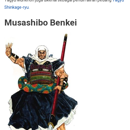
Yagyu Munenori juga dikenal sebagai pendiri aliran pedang
Yagyu
Shinkage-ryu.
Musashibo Benkei