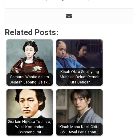
Related Posts:
Kisah Okita Souji yang
Samurai Wanita dalam
Mungkin Belum Pernah
Sejarah Jepang: Jejak…
Kita Dengar
Sisi lain Hijikata Toshizo,
Wakil Komandan
Kisah Masa Kecil Okita
Shinsengumi
Sōji: Awal Perjalanan…