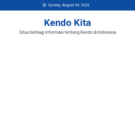
Skip
Sunday, August 09, 2026
to
content
Kendo Kita
Situs berbagi informasi tentang Kendo di Indonesia