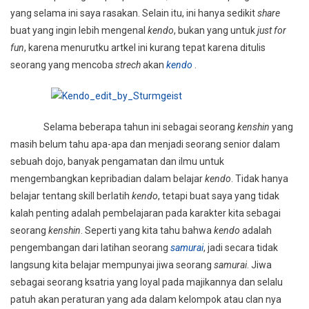
yang selama ini saya rasakan. Selain itu, ini hanya sedikit
share
Samurai
buat yang ingin lebih mengenal
kendo
, bukan yang untuk
just for
Dalam
fun
, karena menurutku artkel ini kurang tepat karena ditulis
Kendo
seorang yang mencoba
strech
akan
kendo
.
Selama beberapa tahun ini sebagai seorang
kenshin
yang
masih belum tahu apa-apa dan menjadi seorang senior dalam
sebuah dojo, banyak pengamatan dan ilmu untuk
mengembangkan kepribadian dalam belajar
kendo
. Tidak hanya
belajar tentang skill berlatih
kendo
, tetapi buat saya yang tidak
kalah penting adalah pembelajaran pada karakter kita sebagai
seorang
kenshin
. Seperti yang kita tahu bahwa
kendo
adalah
pengembangan dari latihan seorang
samurai
, jadi secara tidak
langsung kita belajar mempunyai jiwa seorang
samurai
. Jiwa
sebagai seorang ksatria yang loyal pada majikannya dan selalu
patuh akan peraturan yang ada dalam kelompok atau clan nya