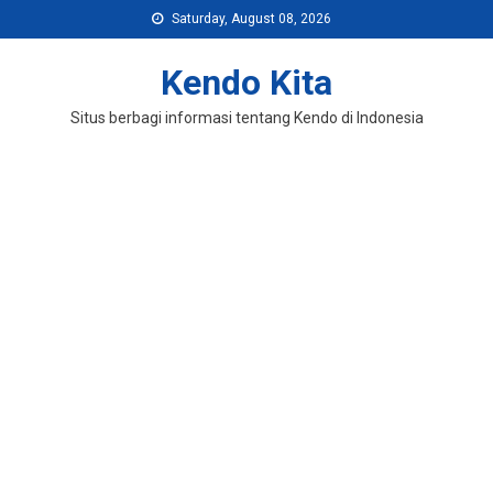
Skip
Saturday, August 08, 2026
to
content
Kendo Kita
Situs berbagi informasi tentang Kendo di Indonesia