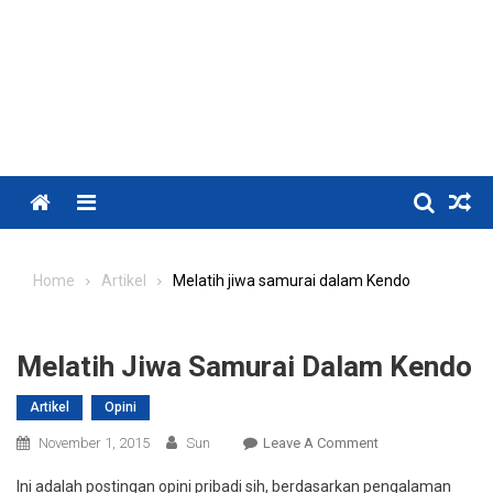
Menu
Home
Artikel
Melatih jiwa samurai dalam Kendo
Melatih Jiwa Samurai Dalam Kendo
Artikel
Opini
On
November 1, 2015
Sun
Leave A Comment
Melatih
Ini adalah postingan opini pribadi sih, berdasarkan pengalaman
Jiwa