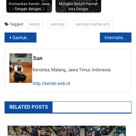
Komunitas Kendo Jawa
Mungkin Belum Pernah
Tengah dengan…
Kita Dengar
Tagged
kendo
samurai
samurai martial arts
Post
Gashuku Bogor part 2
International Grading & 4th East Java Kendo Tournament 2015
navigation
Sun
Kendoka, Malang, Jawa Timur, Indonesia
http://kendo.web.id
RELATED POSTS