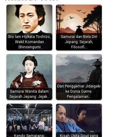
Sisi lain Hijikata Toshizo,
Samurai dan Bela Diri
Wakil Komandan
Jepang: Sejarah,
Shinsengumi
Filosofi…
Dari Penggemar Jidaigeki
Samurai Wanita dalam
ke Dunia Game:
Sejarah Jepang: Jejak…
Pengalaman…
Kendo Semarang:
Kisah Okita Souji yang