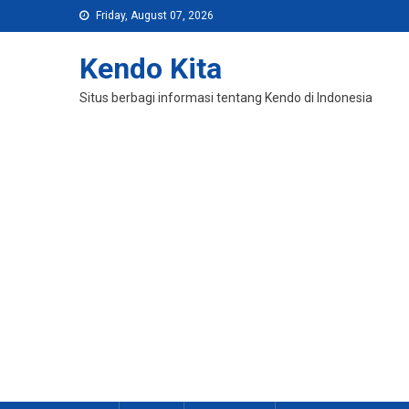
Skip
Friday, August 07, 2026
to
content
Kendo Kita
Situs berbagi informasi tentang Kendo di Indonesia