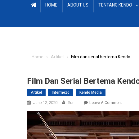
HOME
ABOUT US
TENTANG KENDO
Home
Artikel
Film dan serial bertema Kendo
Film Dan Serial Bertema Kend
Artikel
Intermezo
Kendo Media
On
June 12, 2020
Sun
Leave A Comment
Film
Dan
Serial
Bertema
Kendo