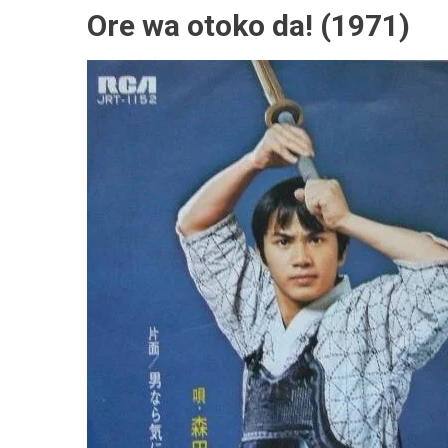
Ore wa otoko da! (1971)