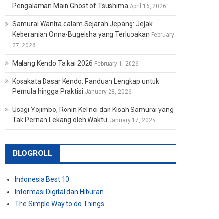
Pengalaman Main Ghost of Tsushima
April 16, 2026
Samurai Wanita dalam Sejarah Jepang: Jejak
Keberanian Onna-Bugeisha yang Terlupakan
February
27, 2026
Malang Kendo Taikai 2026
February 1, 2026
Kosakata Dasar Kendo: Panduan Lengkap untuk
Pemula hingga Praktisi
January 28, 2026
Usagi Yojimbo, Ronin Kelinci dan Kisah Samurai yang
Tak Pernah Lekang oleh Waktu
January 17, 2026
BLOGROLL
Indonesia Best 10
Informasi Digital dan Hiburan
The Simple Way to do Things