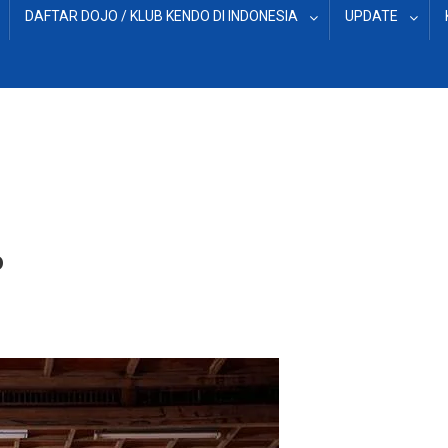
DAFTAR DOJO / KLUB KENDO DI INDONESIA
UPDATE
o