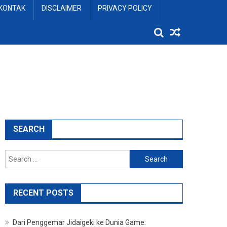
KONTAK
DISCLAIMER
PRIVACY POLICY
SEARCH
Search
for:
RECENT POSTS
Dari Penggemar Jidaigeki ke Dunia Game: