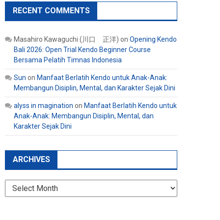
RECENT COMMENTS
Masahiro Kawaguchi (川口 正洋)
on
Opening Kendo
Bali 2026: Open Trial Kendo Beginner Course
Bersama Pelatih Timnas Indonesia
Sun
on
Manfaat Berlatih Kendo untuk Anak-Anak:
Membangun Disiplin, Mental, dan Karakter Sejak Dini
alyss in magination
on
Manfaat Berlatih Kendo untuk
Anak-Anak: Membangun Disiplin, Mental, dan
Karakter Sejak Dini
ARCHIVES
Archives