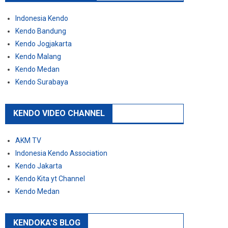
Indonesia Kendo
Kendo Bandung
Kendo Jogjakarta
Kendo Malang
Kendo Medan
Kendo Surabaya
KENDO VIDEO CHANNEL
AKM TV
Indonesia Kendo Association
Kendo Jakarta
Kendo Kita yt Channel
Kendo Medan
KENDOKA'S BLOG