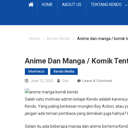
HOME
ABOUT US
TENTANG KENDO
Home
Kendo Media
Anime dan manga / komik t
Anime Dan Manga / Komik Ten
Intermezo
Kendo Media
On
June 12, 2020
Sun
Leave A Comment
Anime
Dan
Salah satu motivasi admin belajar Kendo adalah karen
Manga
Kendo. Yang paling berkesan mungkin Boy Action, atau y
/
jangan ada teman pembaca yang demikian juga halnya? 
Komik
Tentang
Selain itu ada beberapa manga dan anime bertema Kend
Kendo