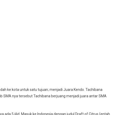
dah ke kota untuk satu tujuan; menjadi Juara Kendo. Tachibana
b SMA nya tersebut Tachibana berjuang menjadi juara antar SMA
 ada 5 jilid. Masuk ke Indonesia dengan judul Draft of Citrus (entah