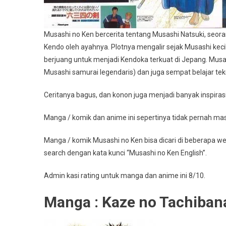
Musashi no Ken bercerita tentang Musashi Natsuki, seo
Kendo oleh ayahnya. Plotnya mengalir sejak Musashi kec
berjuang untuk menjadi Kendoka terkuat di Jepang. Musas
Musashi samurai legendaris) dan juga sempat belajar te
Ceritanya bagus, dan konon juga menjadi banyak inspira
Manga / komik dan anime ini sepertinya tidak pernah ma
Manga / komik Musashi no Ken bisa dicari di beberapa we
search dengan kata kunci “Musashi no Ken English”.
Admin kasi rating untuk manga dan anime ini 8/10.
Manga : Kaze no Tachibana 