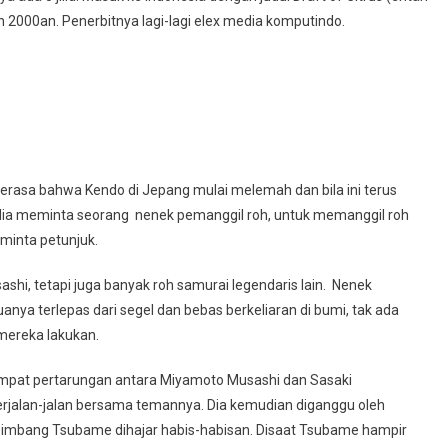
2000an. Penerbitnya lagi-lagi elex media komputindo.
rasa bahwa Kendo di Jepang mulai melemah dan bila ini terus
ia meminta seorang nenek pemanggil roh, untuk memanggil roh
minta petunjuk.
shi, tetapi juga banyak roh samurai legendaris lain. Nenek
ya terlepas dari segel dan bebas berkeliaran di bumi, tak ada
mereka lakukan.
 tempat pertarungan antara Miyamoto Musashi dan Sasaki
rjalan-jalan bersama temannya. Dia kemudian diganggu oleh
eimbang Tsubame dihajar habis-habisan. Disaat Tsubame hampir