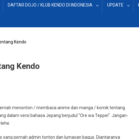
DAFTAR DOJO / KLUB KENDO DI INDONESIA
UPDATE
entang Kendo
tang Kendo
a pernah menonton / membaca anime dan manga / komik tentang
ang dalam versi bahasa Jepang berjudul “Ore wa Teppei”. Jangan-
Hehe.
o yang pernah admin tonton dan lumayan bagus. Diantaranya