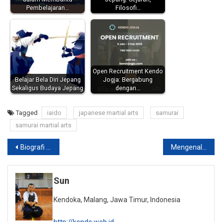
Pembelajaran…
Filosofi…
Open Recruitment Kendo
Belajar Bela Diri Jepang
Jogja: Bergabung
Sekaligus Budaya Jepang
dengan…
Tagged
iaido
japanese martial arts
samurai
samurai martial arts
Post
Biografi Musashi Miyamoto, Kisah “asli” sang pendekar yang mungkin kita belum tahu.
Mengenal Jodo, beladiri tongkat “saudara” Kendo
navigation
Sun
Kendoka, Malang, Jawa Timur, Indonesia