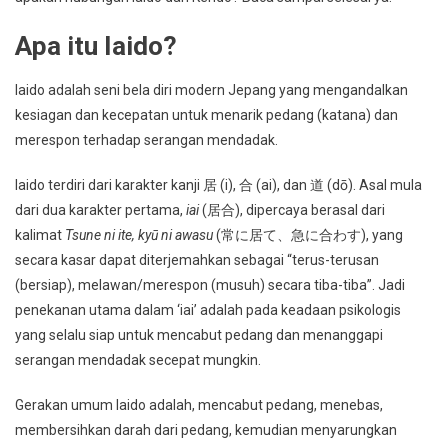
Apa itu Iaido?
Iaido adalah seni bela diri modern Jepang yang mengandalkan
kesiagan dan kecepatan untuk menarik pedang (katana) dan
merespon terhadap serangan mendadak.
Iaido terdiri dari karakter kanji 居 (i), 合 (ai), dan 道 (dō).
Asal mula
dari dua karakter pertama,
iai
(居合), dipercaya berasal dari
kalimat
Tsune ni ite, kyū ni awasu
(常に居て、急に合わす), yang
secara kasar dapat diterjemahkan sebagai “terus-terusan
(bersiap), melawan/merespon (musuh) secara tiba-tiba”. Jadi
penekanan utama dalam ‘iai’ adalah pada keadaan psikologis
yang selalu siap untuk mencabut pedang dan menanggapi
serangan mendadak secepat mungkin.
Gerakan umum Iaido adalah, mencabut pedang, menebas,
membersihkan darah dari pedang, kemudian menyarungkan