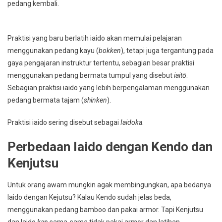
pedang kembali.
Praktisi yang baru berlatih iaido akan memulai pelajaran
menggunakan pedang kayu (
bokken
), tetapi juga tergantung pada
gaya pengajaran instruktur tertentu, sebagian besar praktisi
menggunakan pedang bermata tumpul yang disebut
iaitō
.
Sebagian praktisi iaido yang lebih berpengalaman menggunakan
pedang bermata tajam (
shinken
).
Praktisi iaido sering disebut sebagai
Iaidoka
.
Perbedaan Iaido dengan Kendo dan
Kenjutsu
Untuk orang awam mungkin agak membingungkan, apa bedanya
Iaido dengan Kejutsu? Kalau Kendo sudah jelas beda,
menggunakan pedang bamboo dan pakai armor. Tapi Kenjutsu
dan Iaido
kan
sama-sama tidak pakai armor dan latihan