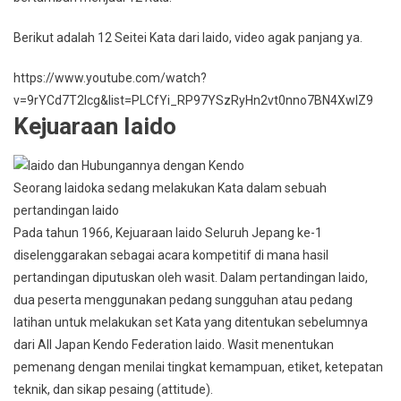
Berikut adalah 12 Seitei Kata dari Iaido, video agak panjang ya.
https://www.youtube.com/watch?
v=9rYCd7T2Icg&list=PLCfYi_RP97YSzRyHn2vt0nno7BN4XwIZ9
Kejuaraan Iaido
Seorang Iaidoka sedang melakukan Kata dalam sebuah
pertandingan Iaido
Pada tahun 1966, Kejuaraan Iaido Seluruh Jepang ke-1
diselenggarakan sebagai acara kompetitif di mana hasil
pertandingan diputuskan oleh wasit. Dalam pertandingan Iaido,
dua peserta menggunakan pedang sungguhan atau pedang
latihan untuk melakukan set Kata yang ditentukan sebelumnya
dari All Japan Kendo Federation Iaido. Wasit menentukan
pemenang dengan menilai tingkat kemampuan, etiket, ketepatan
teknik, dan sikap pesaing (attitude).