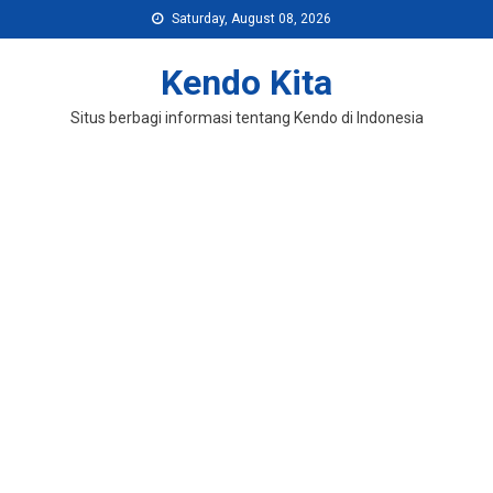
Skip
Saturday, August 08, 2026
to
content
Kendo Kita
Situs berbagi informasi tentang Kendo di Indonesia