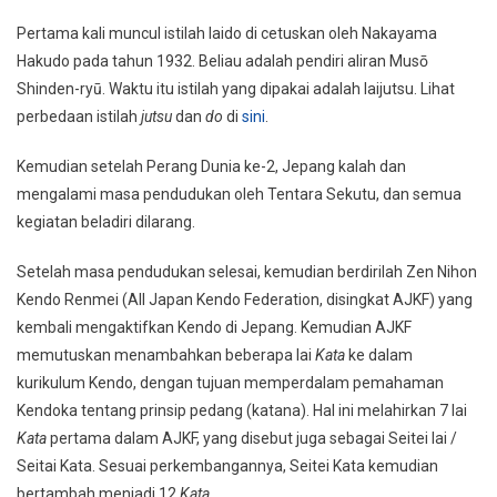
Pertama kali muncul istilah Iaido di cetuskan oleh Nakayama
Hakudo pada tahun 1932. Beliau adalah pendiri aliran Musō
Shinden-ryū. Waktu itu istilah yang dipakai adalah Iaijutsu. Lihat
perbedaan istilah
jutsu
dan
do
di
sini
.
Kemudian setelah Perang Dunia ke-2, Jepang kalah dan
mengalami masa pendudukan oleh Tentara Sekutu, dan semua
kegiatan beladiri dilarang.
Setelah masa pendudukan selesai, kemudian berdirilah Zen Nihon
Kendo Renmei (All Japan Kendo Federation, disingkat AJKF) yang
kembali mengaktifkan Kendo di Jepang. Kemudian AJKF
memutuskan menambahkan beberapa Iai
Kata
ke dalam
kurikulum Kendo, dengan tujuan memperdalam pemahaman
Kendoka tentang prinsip pedang (katana). Hal ini melahirkan 7 Iai
Kata
pertama dalam AJKF, yang disebut juga sebagai Seitei Iai /
Seitai Kata. Sesuai perkembangannya, Seitei Kata kemudian
bertambah menjadi 12
Kata
.