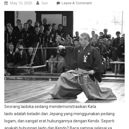
On
May 10, 2020
Sun
Leave A Comment
Mengenal
Iaido
Dan
Hubungannya
Dengan
Kendo
Seorang Iaidoka sedang mendemonstrasikan Kata
Iaido adalah beladiri dari Jepang yang menggunakan pedang
logam, dan sangat erat hubungannya dengan Kendo. Seperti
apakah hubungan Iaido dan Kendo? Baca sampai selesai ya.