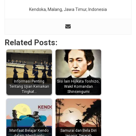
Kendoka, Malang, Jawa Timur, Indonesia
Related Posts:
Informasi Penting
Sisi lain Hijikata Toshizo,
Tentang Ujian Kenaikan
Wakil Komandan
Tingkat…
Shinsengumi
Manfaat Belajar Kendo
Samurai dan Bela Diri
dalam Membantu
Jepang: Sejarah,