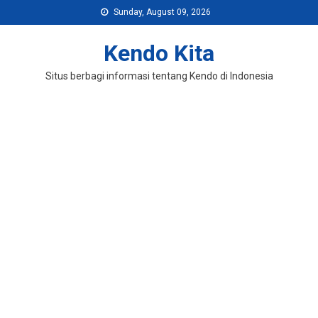
Skip
Sunday, August 09, 2026
to
content
Kendo Kita
Situs berbagi informasi tentang Kendo di Indonesia