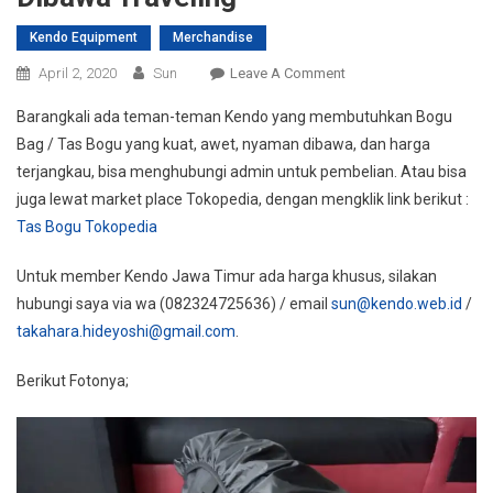
Kendo Equipment
Merchandise
On
April 2, 2020
Sun
Leave A Comment
Tas
Barangkali ada teman-teman Kendo yang membutuhkan Bogu
Bogu
Bag / Tas Bogu yang kuat, awet, nyaman dibawa, dan harga
/
terjangkau, bisa menghubungi admin untuk pembelian. Atau bisa
Bogu
juga lewat market place Tokopedia, dengan mengklik link berikut :
Bag
Bahan
Tas Bogu Tokopedia
Kuat
Dan
Untuk member Kendo Jawa Timur ada harga khusus, silakan
Awet,
hubungi saya via wa (082324725636) / email
sun@kendo.web.id
/
Model
takahara.hideyoshi@gmail.com
.
Ransel
Nyaman
Berikut Fotonya;
Dibawa
Traveling