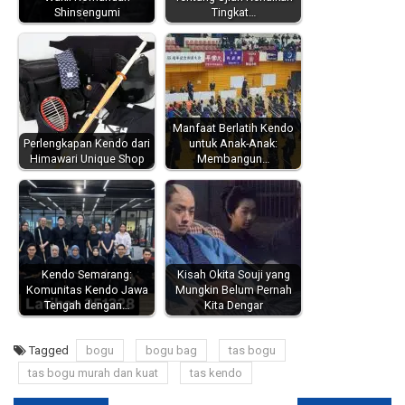
Shinsengumi
Tingkat…
Manfaat Berlatih Kendo
Perlengkapan Kendo dari
untuk Anak-Anak:
Himawari Unique Shop
Membangun…
Kendo Semarang:
Kisah Okita Souji yang
Komunitas Kendo Jawa
Mungkin Belum Pernah
Tengah dengan…
Kita Dengar
Tagged
bogu
bogu bag
tas bogu
tas bogu murah dan kuat
tas kendo