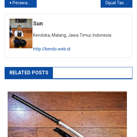
Post
Perawatan Bogu / Taking care (Maintenance) of your bogu
Dijual Tas Shinai / Shinai Bag
navigation
Sun
Kendoka, Malang, Jawa Timur, Indonesia
http://kendo.web.id
RELATED POSTS