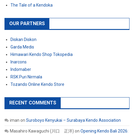
The Tale of a Kendoka
OUR PARTNERS
Diskan Diskon
Garda Medis
Himawari Kendo Shop Tokopedia
Inarcons
Indomaber
RSK Puri Nirmala
Tozando Online Kendo Store
RECENT COMMENTS
iman
on
Suroboyo Kenyukai – Surabaya Kendo Association
Masahiro Kawaguchi (川口 正洋)
on
Opening Kendo Bali 2026: