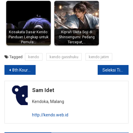
Kosakata Dasar Kendo:
Kiprah Okita Soji di
Panduan Lengkap untuk
Shinsengumi: Pedang
Pemula…
Tercepat,…
Tagged
kendo
kendo gasshuku
kendo jatim
Post
8th Kouryuuki 2016
Seleksi Timnas AKT Bangkok dan INKT 2016
navigation
Sam Idet
Kendoka, Malang
http://kendo.web.id