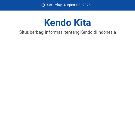
Skip
Saturday, August 08, 2026
to
content
Kendo Kita
Situs berbagi informasi tentang Kendo di Indonesia