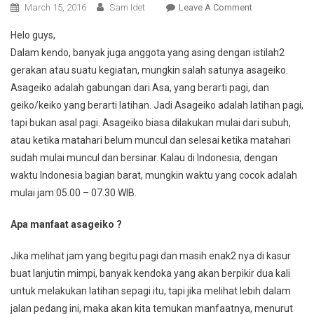
On
March 15, 2016
Sam Idet
Leave A Comment
Asageiko
Helo guys,
:
Dalam kendo, banyak juga anggota yang asing dengan istilah2
Teriakan
gerakan atau suatu kegiatan, mungkin salah satunya asageiko.
Semangat
Asageiko adalah gabungan dari Asa, yang berarti pagi, dan
Di
Kala
geiko/keiko yang berarti latihan. Jadi Asageiko adalah latihan pagi,
Matahari
tapi bukan asal pagi. Asageiko biasa dilakukan mulai dari subuh,
Terbit
atau ketika matahari belum muncul dan selesai ketika matahari
sudah mulai muncul dan bersinar. Kalau di Indonesia, dengan
waktu Indonesia bagian barat, mungkin waktu yang cocok adalah
mulai jam 05.00 – 07.30 WIB.
Apa manfaat asageiko ?
Jika melihat jam yang begitu pagi dan masih enak2 nya di kasur
buat lanjutin mimpi, banyak kendoka yang akan berpikir dua kali
untuk melakukan latihan sepagi itu, tapi jika melihat lebih dalam
jalan pedang ini, maka akan kita temukan manfaatnya, menurut