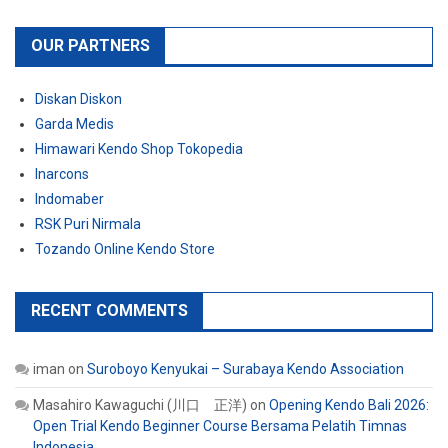
OUR PARTNERS
Diskan Diskon
Garda Medis
Himawari Kendo Shop Tokopedia
Inarcons
Indomaber
RSK Puri Nirmala
Tozando Online Kendo Store
RECENT COMMENTS
iman
on
Suroboyo Kenyukai – Surabaya Kendo Association
Masahiro Kawaguchi (川口 正洋)
on
Opening Kendo Bali 2026:
Open Trial Kendo Beginner Course Bersama Pelatih Timnas
Indonesia