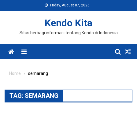
Skip
Friday, August 07, 2026
to
content
Kendo Kita
Situs berbagi informasi tentang Kendo di Indonesia
Menu
Home
semarang
TAG:
SEMARANG