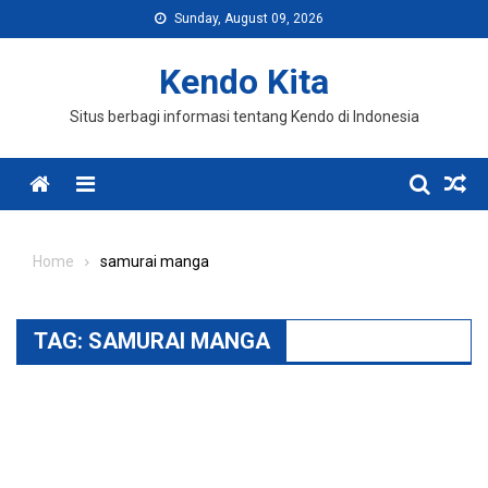
Skip
Sunday, August 09, 2026
to
content
Kendo Kita
Situs berbagi informasi tentang Kendo di Indonesia
Menu
Home
samurai manga
TAG:
SAMURAI MANGA