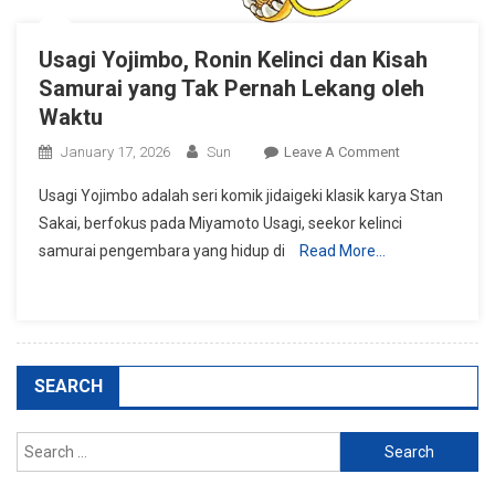
Usagi Yojimbo, Ronin Kelinci dan Kisah
Samurai yang Tak Pernah Lekang oleh
Waktu
On
January 17, 2026
Sun
Leave A Comment
Usagi
Usagi Yojimbo adalah seri komik jidaigeki klasik karya Stan
Yojimbo,
Sakai, berfokus pada Miyamoto Usagi, seekor kelinci
Ronin
samurai pengembara yang hidup di
Read More…
Kelinci
Dan
Kisah
Samurai
Yang
Tak
SEARCH
Pernah
Lekang
Search
Oleh
for:
Waktu