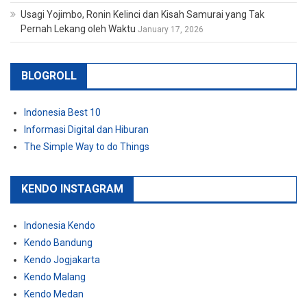
Usagi Yojimbo, Ronin Kelinci dan Kisah Samurai yang Tak
Pernah Lekang oleh Waktu
January 17, 2026
BLOGROLL
Indonesia Best 10
Informasi Digital dan Hiburan
The Simple Way to do Things
KENDO INSTAGRAM
Indonesia Kendo
Kendo Bandung
Kendo Jogjakarta
Kendo Malang
Kendo Medan