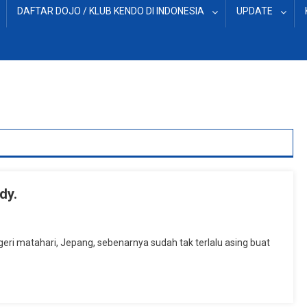
DAFTAR DOJO / KLUB KENDO DI INDONESIA
UPDATE
dy.
On
Kendo,
geri matahari, Jepang, sebenarnya sudah tak terlalu asing buat
Etika,
Dan
Respect
Nya