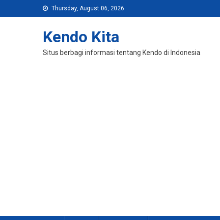
Skip
Thursday, August 06, 2026
to
content
Kendo Kita
Situs berbagi informasi tentang Kendo di Indonesia