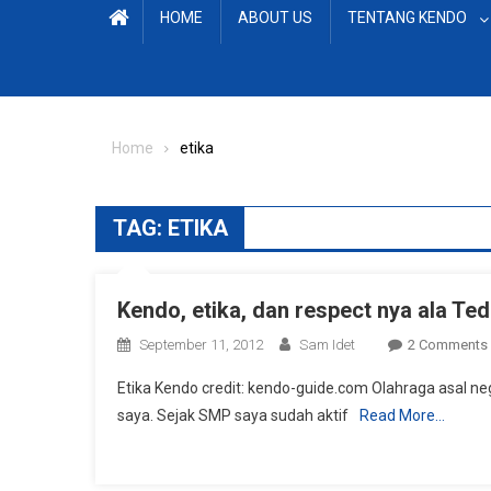
HOME
ABOUT US
TENTANG KENDO
Home
etika
TAG:
ETIKA
Kendo, etika, dan respect nya ala Ted
September 11, 2012
Sam Idet
2 Comments
Etika Kendo credit: kendo-guide.com Olahraga asal ne
saya. Sejak SMP saya sudah aktif
Read More…