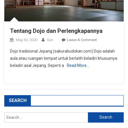
Tentang Dojo dan Perlengkapannya
On
May 30, 2020
Sun
Leave A Comment
Tentang
Dojo tradisional Jepang (sakurabudokan.com) Dojo adalah
Dojo
aula atau ruangan tempat untuk berlatih beladiri khususnya
Dan
beladiri asal Jepang. Seperti a
Read More…
Perlengkapannya
SEARCH
Search
for: