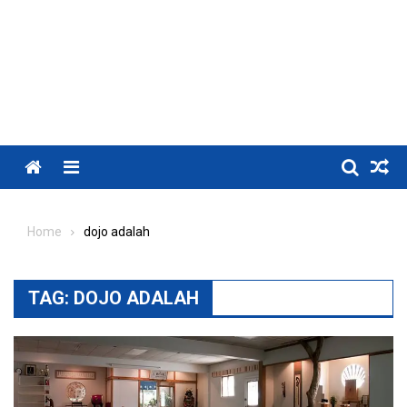
Menu
Home
dojo adalah
TAG:
DOJO ADALAH