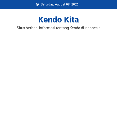
Skip
Saturday, August 08, 2026
to
content
Kendo Kita
Situs berbagi informasi tentang Kendo di Indonesia