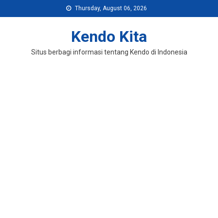
Skip
Thursday, August 06, 2026
to
content
Kendo Kita
Situs berbagi informasi tentang Kendo di Indonesia