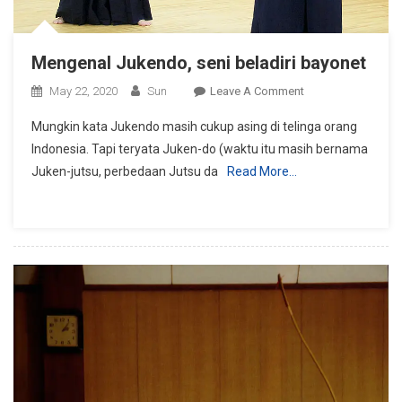
Mengenal Jukendo, seni beladiri bayonet
On
May 22, 2020
Sun
Leave A Comment
Mengenal
Mungkin kata Jukendo masih cukup asing di telinga orang
Jukendo,
Indonesia. Tapi teryata Juken-do (waktu itu masih bernama
Seni
Juken-jutsu, perbedaan Jutsu da
Read More…
Beladiri
Bayonet