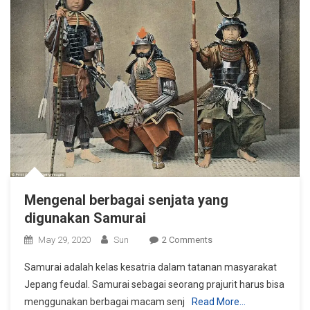
Mengenal berbagai senjata yang
digunakan Samurai
On
May 29, 2020
Sun
2 Comments
Mengenal
Samurai adalah kelas kesatria dalam tatanan masyarakat
Berbagai
Jepang feudal. Samurai sebagai seorang prajurit harus bisa
Senjata
menggunakan berbagai macam senj
Read More…
Yang