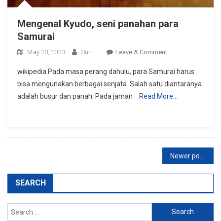
Mengenal Kyudo, seni panahan para
Samurai
On
May 20, 2020
Sun
Leave A Comment
Mengenal
wikipedia Pada masa perang dahulu, para Samurai harus
Kyudo,
bisa mengunakan berbagai senjata. Salah satu diantaranya
Seni
adalah busur dan panah. Pada jaman
Read More…
Panahan
Para
Samurai
Posts
Newer posts
navigation
SEARCH
Search
for: