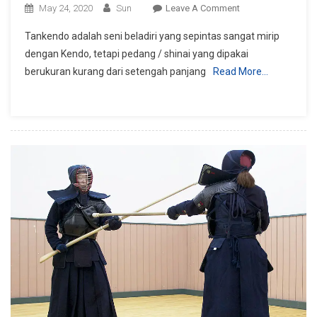
On
May 24, 2020
Sun
Leave A Comment
Mengenal
Tankendo adalah seni beladiri yang sepintas sangat mirip
Tankendo,
dengan Kendo, tetapi pedang / shinai yang dipakai
Seni
berukuran kurang dari setengah panjang
Read More…
Beladiri
Pedang
Pendek