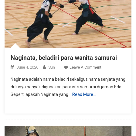
Naginata, beladiri para wanita samurai
On
June 4, 2020
Sun
Leave A Comment
Naginata,
Naginata adalah nama beladiri sekaligus nama senjata yang
Beladiri
dulunya banyak digunakan para istri samurai di jaman Edo.
Para
Seperti apakah Naginata yang
Read More…
Wanita
Samurai