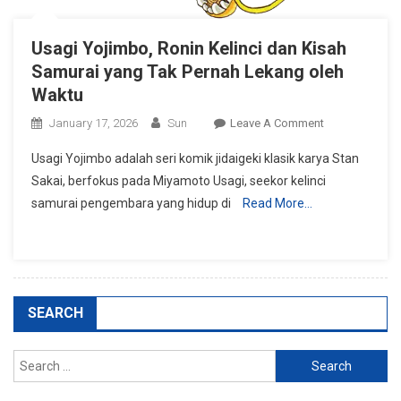
Usagi Yojimbo, Ronin Kelinci dan Kisah
Samurai yang Tak Pernah Lekang oleh
Waktu
On
January 17, 2026
Sun
Leave A Comment
Usagi
Usagi Yojimbo adalah seri komik jidaigeki klasik karya Stan
Yojimbo,
Sakai, berfokus pada Miyamoto Usagi, seekor kelinci
Ronin
samurai pengembara yang hidup di
Read More…
Kelinci
Dan
Kisah
Samurai
Yang
Tak
SEARCH
Pernah
Lekang
Search
Oleh
for:
Waktu